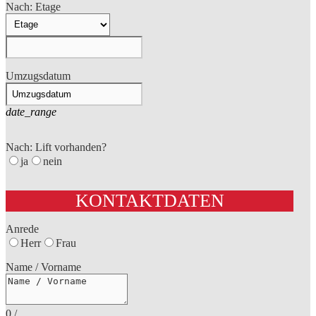
Nach: Etage
Umzugsdatum
date_range
Nach: Lift vorhanden?
ja
nein
KONTAKTDATEN
Anrede
Herr
Frau
Name / Vorname
0
/