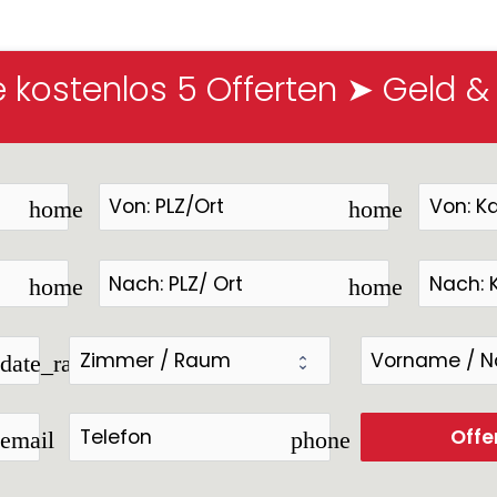
e kostenlos 5 Offerten ➤ Geld &
home
home
home
home
date_range
Offe
email
phone