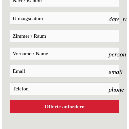
date_r
person
email
phone
Offerte anfordern