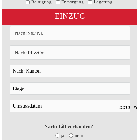
Reinigung
Entsorgung
Lagerung
EINZUG
date_ra
Nach: Lift vorhanden?
ja
nein