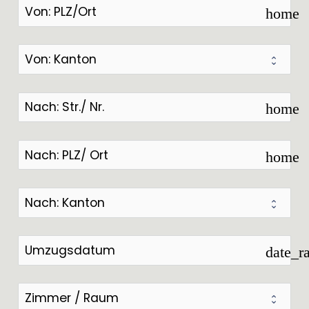
home
home
home
date_r