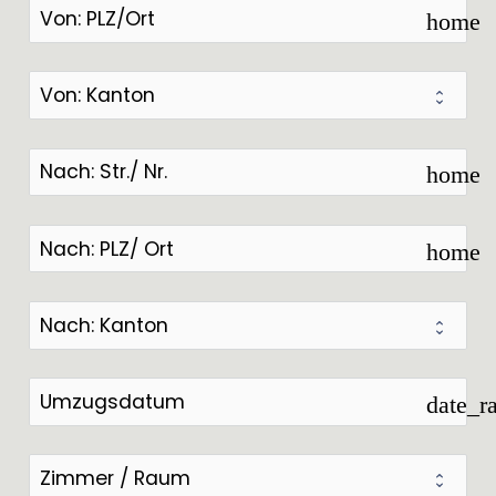
home
home
home
date_r