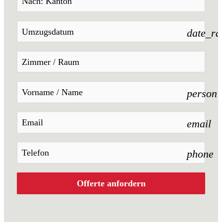
date_r
person
email
phone
Offerte anfordern