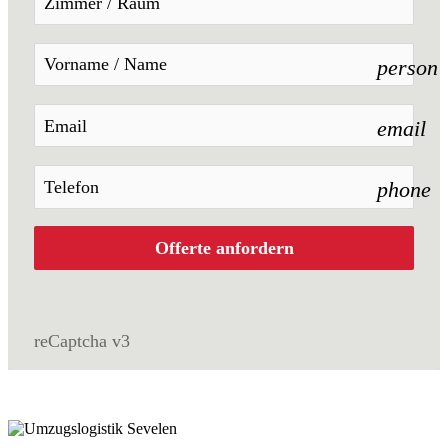
person
email
phone
Offerte anfordern
reCaptcha v3