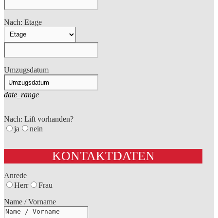
Nach: Etage
Umzugsdatum
date_range
Nach: Lift vorhanden?
ja
nein
KONTAKTDATEN
Anrede
Herr
Frau
Name / Vorname