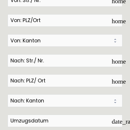
home
home
home
home
date_r