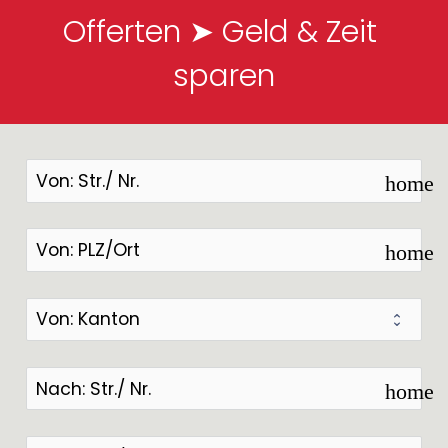
Offerten ➤ Geld & Zeit 
sparen
home
home
home