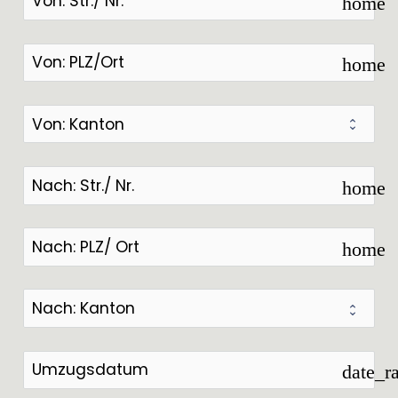
home
home
home
home
date_r