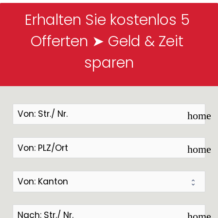
Erhalten Sie kostenlos 5 
Offerten ➤ Geld & Zeit 
sparen
home
home
home