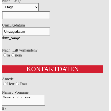
Nach: Etage
Umzugsdatum
date_range
Nach: Lift vorhanden?
ja
nein
KONTAKTDATEN
Anrede
Herr
Frau
Name / Vorname
0
/