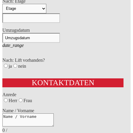
Nach: Etage
Umzugsdatum
date_range
Nach: Lift vorhanden?
ja
nein
KONTAKTDATEN
Anrede
Herr
Frau
Name / Vorname
0
/