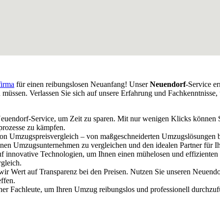
irma
für einen reibungslosen Neuanfang! Unser
Neuendorf
-Service e
 müssen. Verlassen Sie sich auf unsere Erfahrung und Fachkenntnisse,
 Neuendorf-Service, um Zeit zu sparen. Mit nur wenigen Klicks können
prozesse zu kämpfen.
e von Umzugspreisvergleich – von maßgeschneiderten Umzugslösungen b
denen Umzugsunternehmen zu vergleichen und den idealen Partner für I
uf innovative Technologien, um Ihnen einen mühelosen und effizienten
gleich.
 wir Wert auf Transparenz bei den Preisen. Nutzen Sie unseren Neuen
ffen.
ener Fachleute, um Ihren Umzug reibungslos und professionell durchzu