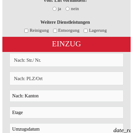
Von: Lift vorhanden?
ja
nein
Weitere Dienstleistungen
Reinigung
Entsorgung
Lagerung
EINZUG
date_ra