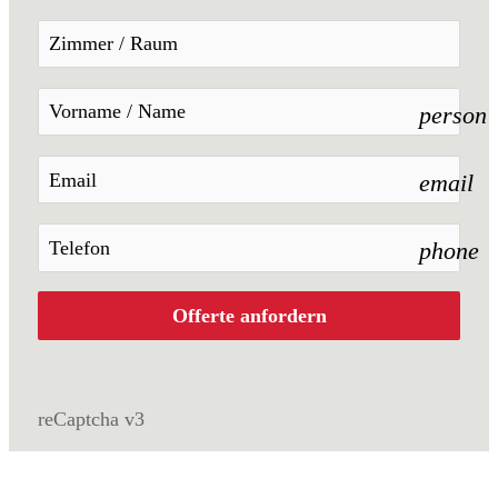
person
email
phone
Offerte anfordern
reCaptcha v3