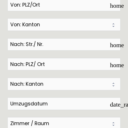
home
home
home
date_r