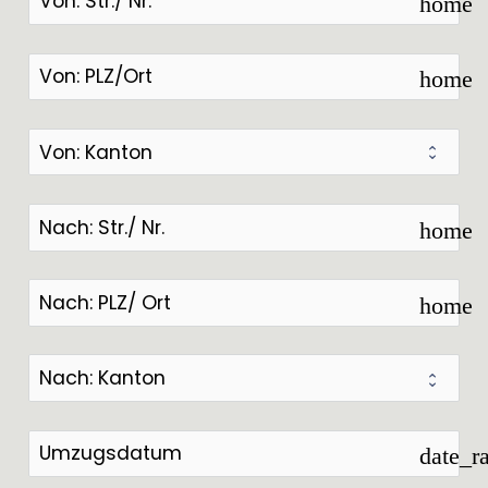
home
home
home
home
date_r