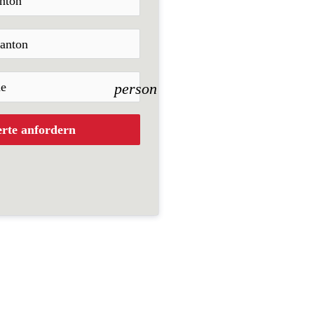
person
erte anfordern