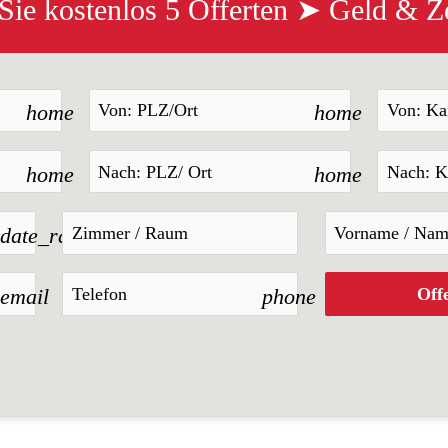
 Sie kostenlos 5 Offerten ➤ Geld & Ze
home
home
home
home
date_range
email
phone
Off