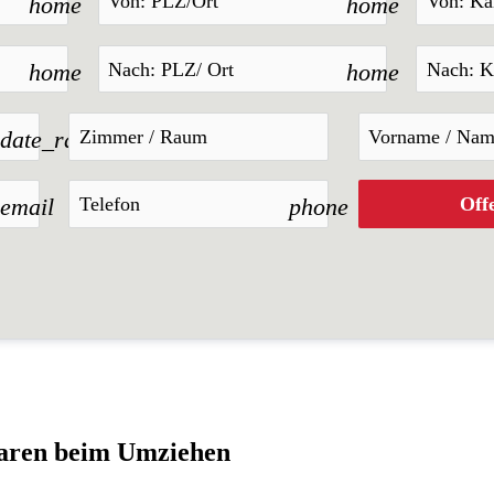
home
home
home
home
date_range
email
phone
Off
paren beim Umziehen