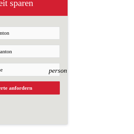
it sparen
person
erte anfordern