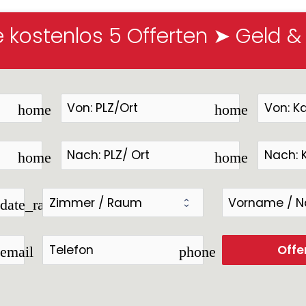
e kostenlos 5 Offerten ➤ Geld &
home
home
home
home
date_range
Offe
email
phone