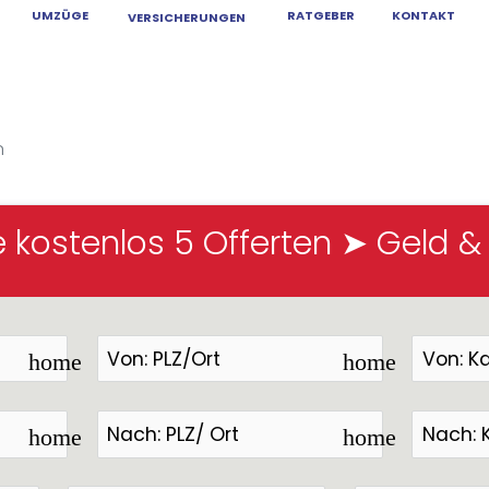
UMZÜGE
KONTAKT
RATGEBER
VERSICHERUNGEN
rma Bätterk
n
e kostenlos 5 Offerten ➤ Geld &
home
home
home
home