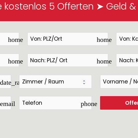
e kostenlos 5 Offerten ➤ Geld &
home
home
home
home
date_range
Offe
email
phone