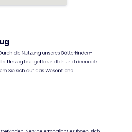
zug
 Durch die Nutzung unseres Bätterkinden-
s Ihr Umzug budgetfreundlich und dennoch
 dem Sie sich auf das Wesentliche
tterkinden-Service ermöglicht es Ihnen, sich