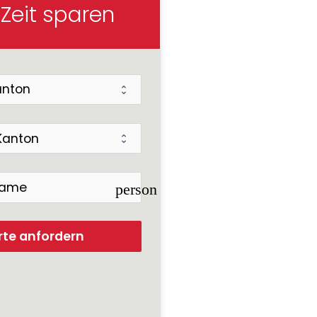
 Zeit sparen
person
rte anfordern