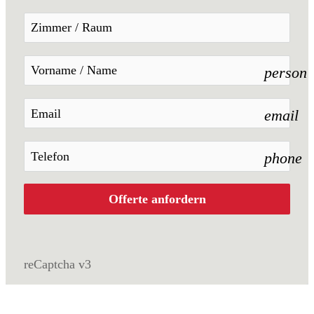
person
email
phone
Offerte anfordern
reCaptcha v3