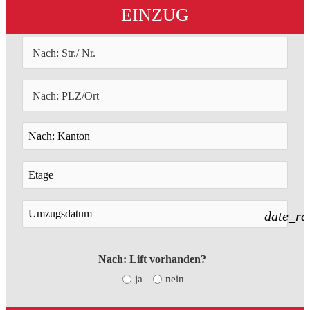
EINZUG
date_ra
Nach: Lift vorhanden?
ja
nein