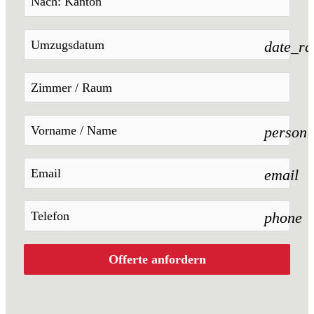
date_r
person
email
phone
Offerte anfordern