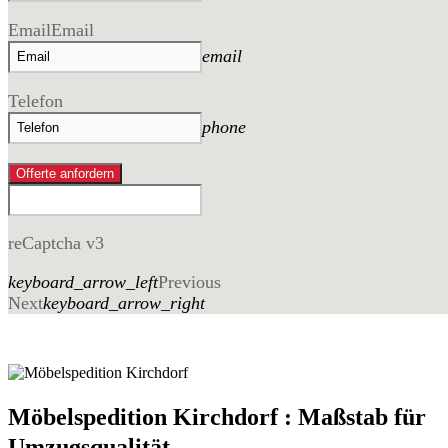
Email
Email
email
Telefon
phone
Offerte anfordern
reCaptcha v3
keyboard_arrow_left
Previous
Next
keyboard_arrow_right
Möbelspedition Kirchdorf : Maßstab für
Umzugsqualität