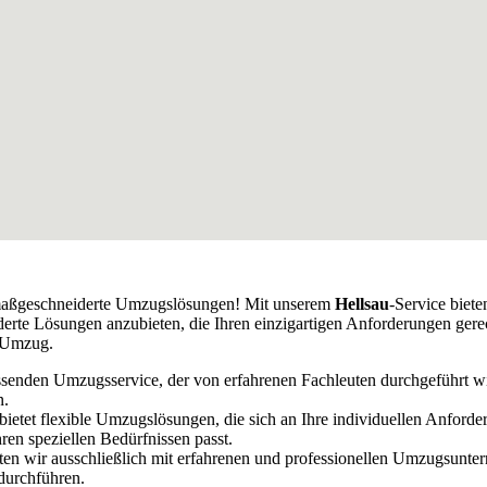
r maßgeschneiderte Umzugslösungen! Mit unserem
Hellsau
-Service biet
derte Lösungen anzubieten, die Ihren einzigartigen Anforderungen ger
n Umzug.
senden Umzugsservice, der von erfahrenen Fachleuten durchgeführt wi
n.
h bietet flexible Umzugslösungen, die sich an Ihre individuellen Anfor
ren speziellen Bedürfnissen passt.
iten wir ausschließlich mit erfahrenen und professionellen Umzugsun
 durchführen.