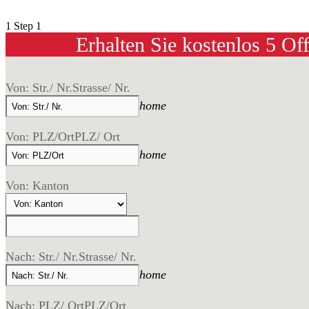
Möbelspedition Embrach
1
Step 1
Erhalten Sie kostenlos 5 Of
Von: Str./ Nr.
Strasse/ Nr.
home
Von: PLZ/Ort
PLZ/ Ort
home
Von: Kanton
Nach: Str./ Nr.
Strasse/ Nr.
home
Nach: PLZ/ Ort
PLZ/Ort