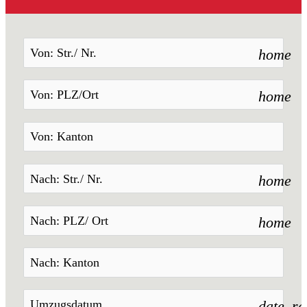
home
home
home
home
date_r