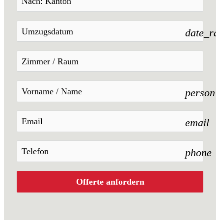
date_r
person
email
phone
Offerte anfordern