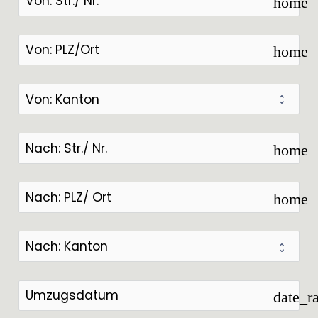
home
home
home
home
date_r