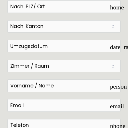
home
date_r
person
email
phone