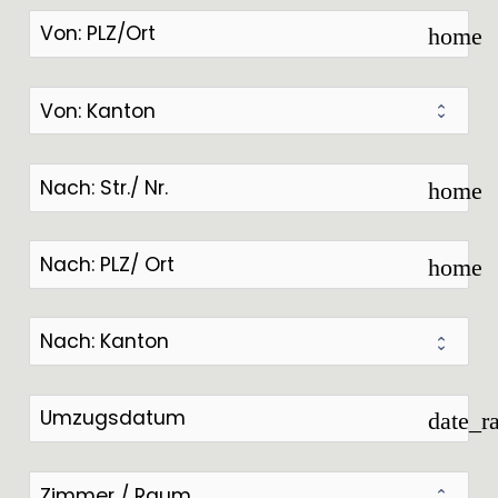
home
home
home
date_r